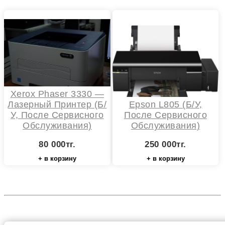
Xerox Phaser 3330 —
Лазерный Принтер (Б/
Epson L805 (Б/У,
У, После Сервисного
После Сервисного
Обслуживания)
Обслуживания)
80 000тг.
250 000тг.
+ в корзину
+ в корзину