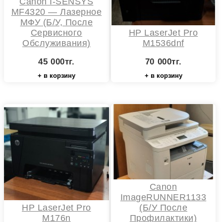
Canon I-SENSYS
MF4320 — Лазерное
МФУ (Б/У, После
Сервисного
HP LaserJet Pro
Обслуживания)
M1536dnf
45 000тг.
70 000тг.
+ в корзину
+ в корзину
Canon
ImageRUNNER1133
HP LaserJet Pro
(Б/У После
M176n
Профилактики)