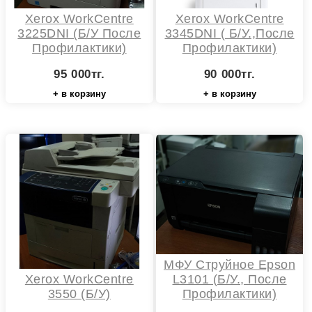
Xerox WorkCentre
Xerox WorkCentre
3225DNI (Б/у После
3345DNI ( Б/у.,после
Профилактики)
Профилактики)
95 000тг.
90 000тг.
+ в корзину
+ в корзину
МФУ Струйное Epson
Xerox WorkCentre
L3101 (Б/у., После
3550 (Б/У)
Профилактики)