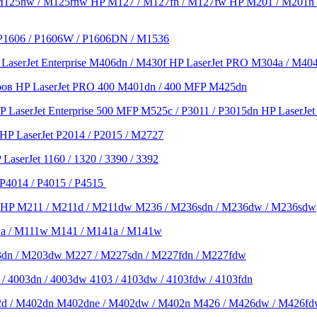
 M125nw / M125rnw HP M127 / M127fn / M127fw HP M201 / M201n
 P1606 / P1606W / P1606DN / M1536
LaserJet Enterprise M406dn / M430f HP LaserJet PRO M304a / M4
ров HP LaserJet PRO 400 M401dn / 400 MFP M425dn
 LaserJet Enterprise 500 MFP M525c / P3011 / P3015dn HP Laser
 LaserJet P2014 / P2015 / M2727
serJet 1160 / 1320 / 3390 / 3392
P4014 / P4015 / P4515
HP M211 / M211d / M211dw M236 / M236sdn / M236dw / M236sdw
a / M111w M141 / M141a / M141w
dn / M203dw M227 / M227sdn / M227fdn / M227fdw
4003dn / 4003dw 4103 / 4103dw / 4103fdw / 4103fdn
d / M402dn M402dne / M402dw / M402n M426 / M426dw / M426fd