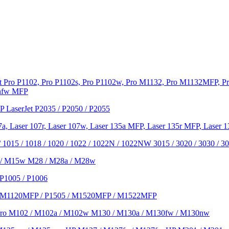
Pro P1102, Pro P1102s, Pro P1102w, Pro M1132, Pro M1132MFP, Pr
7nfw MFP
LaserJet P2035 / P2050 / P2055
, Laser 107r, Laser 107w, Laser 135a MFP, Laser 135r MFP, Laser
1015 / 1018 / 1020 / 1022 / 1022N / 1022NW 3015 / 3020 / 3030 / 3
 / M15w M28 / M28a / M28w
P1005 / P1006
et M1120MFP / P1505 / M1520MFP / M1522MFP
 Pro M102 / M102a / M102w M130 / M130a / M130fw / M130nw