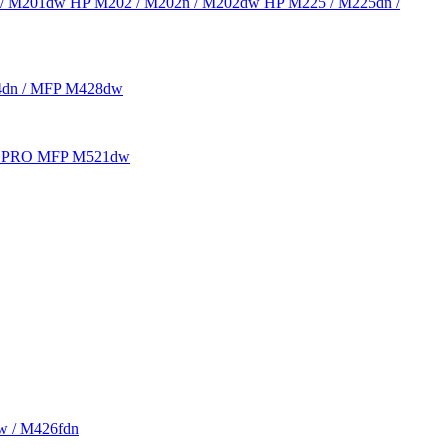
 / M201dw HP M202 / M202n / M202dw HP M225 / M225dn /
04dn / MFP M428dw
Jet PRO MFP M521dw
w / M426fdn