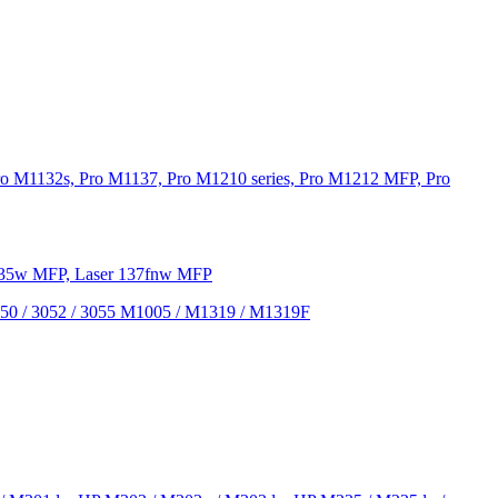
o M1132s, Pro M1137, Pro M1210 series, Pro M1212 MFP, Pro
 135w MFP, Laser 137fnw MFP
050 / 3052 / 3055 M1005 / M1319 / M1319F