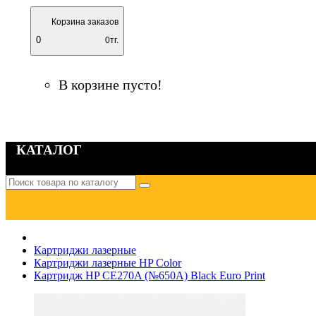
Корзина заказов
0
0тг.
В корзине пусто!
КАТАЛОГ
Картриджи лазерные
Картриджи лазерные HP Color
Картридж HP CE270A (№650A) Black Euro Print