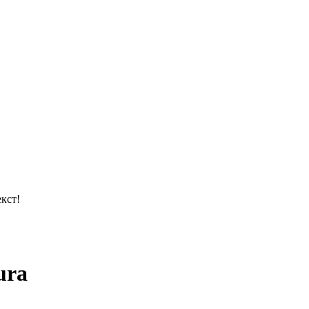
кст!
ura